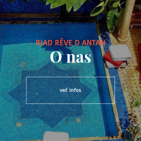
RIAD RÊVE D ANTAN
O nas
več infos